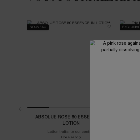
NOUVEAU
EXCLUSIV
ABSOLUE ROSE 80 ESSENCE-IN-
TRIO 
LOTION
Lotion traitante concentrée
Révélez
Avancée
One size only
for ABSOLUE ROSE 80 ESSENCE-IN-LO