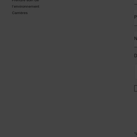
Prendre soin de
l’environnement
Carrières
P
D
*