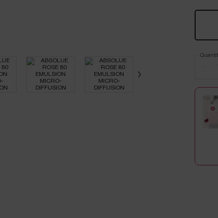
Quantit
−