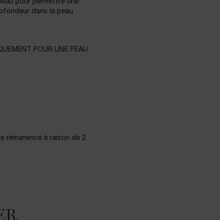
 peau pour permettre une
rofondeur dans la peau.
IQUEMENT POUR UNE PEAU
de rémanence à raison de 2
ER