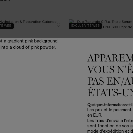
ITÉ WEB
EXCLUSIVITÉ WEB
APPARE
VOUS N’
PAS EN/A
ÉTATS-U
Quelques informations utile
Les prix et le paiement
HYDRATATION & RÉPARATION
DUO RÉNERGIE C.R.X. TRIPL
en EUR.
CUTANÉE
RETINOL & CRÈME H.P.N. 300
Les frais d’envoi à l’int
 l'Éclat de votre Peau : Hydratation
Routine Anti-Âge Haute Performance 
sont fonction de vos ar
, Réparation & Puissance Anti-Âge.
les soins Rénergie C.R.x. Triple Sérum
TION
mode d’expédition et d