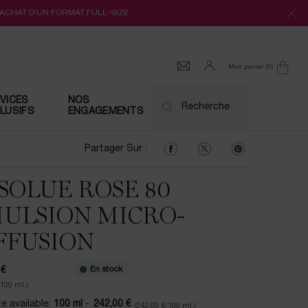
’ACHAT D’UN FORMAT FULL-SIZE
Mon panier
0
0 produit
VICES
NOS
Recherche
LUSIFS
ENGAGEMENTS
Partager Sur : Facebook
Partager Sur : Twitter
Partager Sur : Pi
Partager Sur :
SOLUE ROSE 80
ULSION MICRO-
FFUSION
En stock
 €
/100 ml.)
e available:
100 ml
-
242,00 €
(242,00 €/100 ml.)