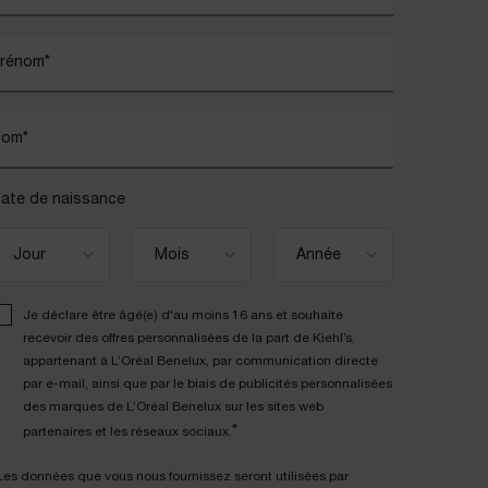
rénom
*
Nom
*
ate de naissance
Je déclare être âgé(e) d'au moins 16 ans et souhaite
recevoir des offres personnalisées de la part de Kiehl’s,
appartenant à L’Oréal Benelux, par communication directe
par e-mail, ainsi que par le biais de publicités personnalisées
des marques de L’Oréal Benelux sur les sites web
*
partenaires et les réseaux sociaux.
Les données que vous nous fournissez seront utilisées par