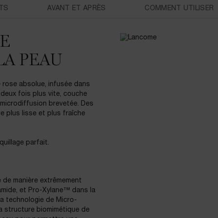
TS
AVANT ET APRÈS
COMMENT UTILISER
E
LA PEAU
rose absolue, infusée dans
 deux fois plus vite, couche
 microdiffusion brevetée. Des
 plus lisse et plus fraîche
uillage parfait.
vre de manière extrêmement
mide, et Pro-Xylane™ dans la
la technologie de Micro-
 la structure biomimétique de