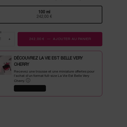
100 ml
Selected
, 1 of 1
242,00 €
é
+
242,00 €
―
AJOUTER AU PANIER
ABSOLUE ROSE 80
DÉCOUVREZ LA VIE EST BELLE VERY
CHERRY
Recevez une trousse et une miniature offertes pour
l’achat d’un format full-size La Vie Est Belle Very
ⓘ
Cherry.
J'EN PROFITE