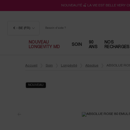
NOUVEAUTÉ 🍒 LA VIE EST BELLE VERY 
€ - BE (FR)
Besoin d'aide ?
NOUVEAU
90
NOS
SOIN
LONGEVITY MD
ANS
RECHARGES
Contenu principal
Accueil
Soin
Longévité
Absolue
ABSOLUE ROS
NOUVEAU