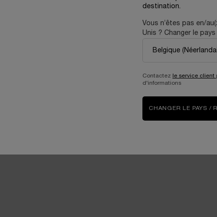
Crème 300 Peptides pour une Trans
destination.
Visible de votre Peau.
Vous n’êtes pas en/au(
116,00 €
97,00 €
Unis ? Changer le pays 
ENCE-IN-LOTION
ACHETER LA ROUTINE
TRIO HYDRATATION & RÉPARATION CUTANÉE
ACHETER LA ROUTINE
Contactez
le service client
d'informations
CHANGER LE PAYS / 