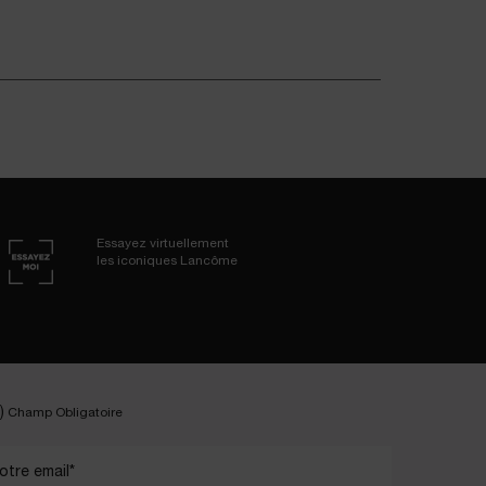
Essayez virtuellement
les iconiques Lancôme
)
Champ Obligatoire
otre email
*