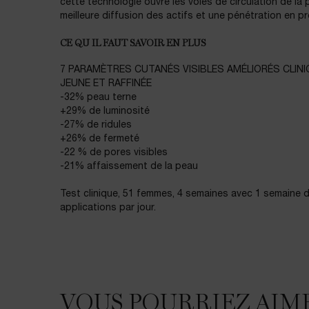
cette technologie ouvre les voies de circulation de la
meilleure diffusion des actifs et une pénétration en p
CE QU IL FAUT SAVOIR EN PLUS
7 PARAMÈTRES CUTANÉS VISIBLES AMÉLIORÉS CLIN
JEUNE ET RAFFINÉE
-32% peau terne
+29% de luminosité
-27% de ridules
+26% de fermeté
-22 % de pores visibles
-21% affaissement de la peau
Test clinique, 51 femmes, 4 semaines avec 1 semaine 
applications par jour.
VOUS POURRIEZ AIM
VOUS POURRIEZ AIMER