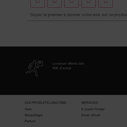
Livraison offerte dès
60€ d'achat
Navigation de bas de page
LES PRODUITS LANCÔME
SERVICES
Soin
E-youth Finder
Maquillage
Essai virtuel
Parfum