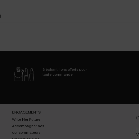
3 échantillons
offerts pour
toute commande
ENGAGEMENTS
(*
Write Her Future
Accompagner nos
consommateurs
V