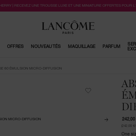
CHERRY | RECEVEZ UNE TROUSSE LUXE ET UNE MINIATURE OFFERTES POUR L
SER
OFFRES
NOUVEAUTÉS
MAQUILLAGE
PARFUM
EXC
E 80 ÉMULSION MICRO-DIFFUSION
AB
ÉM
DI
242,00
(242,00 €
One siz