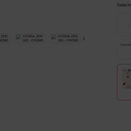
Select
€
Hoevee
−