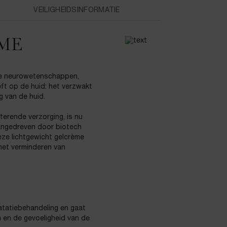
VEILIGHEIDSINFORMATIE
ÈME
de neurowetenschappen,
ft op de huid: het verzwakt
g van de huid.
erende verzorging, is nu
 aangedreven door biotech
eze lichtgewicht gelcrème
j het verminderen van
atatiebehandeling en gaat
n en de gevoeligheid van de