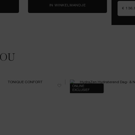
HYDRA ZEN ANTI-STRESS NACHTCRÈME
IN WINKELMANDJE
HYDRA ZEN GEL-CRÈME
€ 136,
JOU
ONLINE
EXCLUSIEF