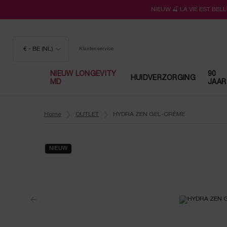
NIEUW 🍒 LA VIE EST BE
€ - BE (NL)
Klantenservice
NIEUW LONGEVITY
90
HUIDVERZORGING
MD
JAAR
Hoofdinhoud
Home
OUTLET
HYDRA ZEN GEL-CRÈME
NIEUW