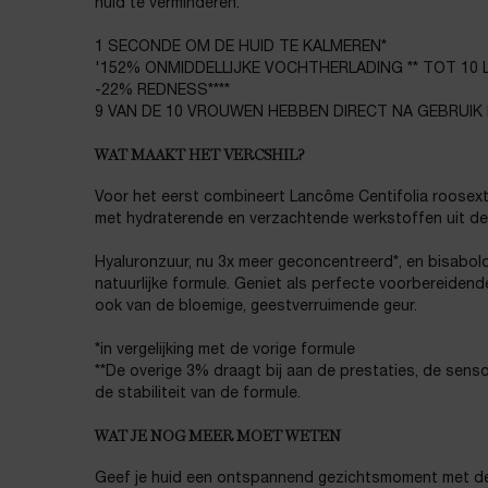
huid te verminderen.
1 SECONDE OM DE HUID TE KALMEREN*
'152% ONMIDDELLIJKE VOCHTHERLADING ** TOT 10 L
-22% REDNESS****
9 VAN DE 10 VROUWEN HEBBEN DIRECT NA GEBRUIK 
WAT MAAKT HET VERCSHIL?
Voor het eerst combineert Lancôme Centifolia roosext
met hydraterende en verzachtende werkstoffen uit de
Hyaluronzuur, nu 3x meer geconcentreerd*, en bisabolo
natuurlijke formule. Geniet als perfecte voorbereidend
ook van de bloemige, geestverruimende geur.
*in vergelijking met de vorige formule
**De overige 3% draagt bij aan de prestaties, de sens
de stabiliteit van de formule.
WAT JE NOG MEER MOET WETEN
Geef je huid een ontspannend gezichtsmoment met de n