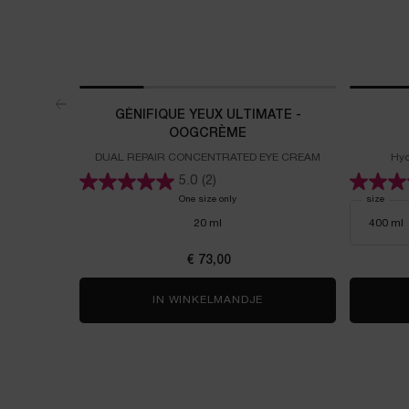
GÉNIFIQUE YEUX ULTIMATE -
OOGCRÈME
DUAL REPAIR CONCENTRATED EYE CREAM
Hyd
5.0
(2)
One size only
for GÉNIFIQUE YEUX ULTIMATE - OOG
Select a
size
for 
20 ml
€ 73,00
IN WINKELMANDJE
GÉNIFIQUE YEUX ULTIM