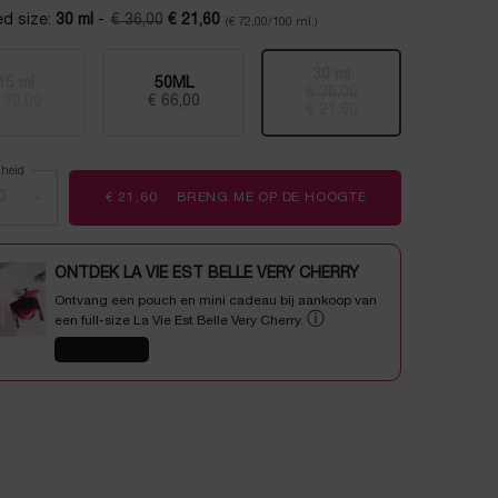
beoordelingen.
ed size:
30 ml
-
€ 36,00
€ 21,60
(€ 72,00/100 ml.)
Dezelfde
Oude prijs
Nieuwe prijs
paginalink.
30 ml
15 ml
50ML
€ 36,00
Oude prijs
Nieuwe prijs
Geselecteerd
De productvariant is niet in voorraad, {0}
, 1 of 3
Geselecteerd
, 2 of 3
Geselecteerd
De productvariant is ni
, 3 of 3
 20,00
€ 66,00
€ 21,60
lheid
+
€ 21,60
BRENG ME OP DE HOOGTE
WANNEER HYDRA 
ONTDEK LA VIE EST BELLE VERY CHERRY
Ontvang een pouch en mini cadeau bij aankoop van
ⓘ
een full-size La Vie Est Belle Very Cherry.
SHOP NU