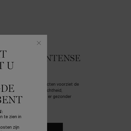
KT
ANSVRIJE INTENSE
T U
IE
je formule met rozenextracten voorziet de
GDE
e voor een gevoel van zachtheid,
 laat de teint stralen en er gezonder
BENT
N:
n te zien in
osten zijn