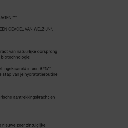
AGEN ***
EEN GEVOEL VAN WELZIJN*.
ract van natuurlijke oorsprong
 biotechnologie:
l, ingekapseld in een 97%**
e stap van je hydratatieroutine
orische aantrekkingskracht en
ieuwe zeer zintuiglijke