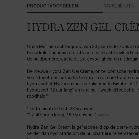
PDP Tabs
PRODUCTVOORDELEN
INGREDIËNTEN
HYDRA ZEN GEL-CR
Onze Met een achtergrond van 30 jaar onderzoek in 
benadrukt Lancôme dat stress een directe invloed hee
de huidbarrière, wat leidt tot gevoeligheid en uitdrogin
De nieuwe Hydra Zen Gel Crème, onze iconische hydrat
verrijkt met een natuurlijk Centifolia rozenextract en
hydro-actief Hyaluronzuur en kalmerende Bisabolol. D
hydrateert 72 uur lang* en is al na 1 week effectief bi
roodheid**.
* Instrumentele test, 28 vrouwen
** Zelfbeoordeling, 150 vrouwen, 1 week
Hydra Zen Gel Cream is geïnspireerd op de derm-hydr
verder dan hydratatie om de huidbarrière te versterke