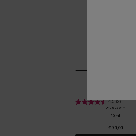
HYDRA ZEN ANTI-STR
NACHTCRÈME
HYDRATERENDE ZIJDEZAC
NACHTCRÈME
4.5
(2)
One size only
for HY
50 ml
€ 70,00