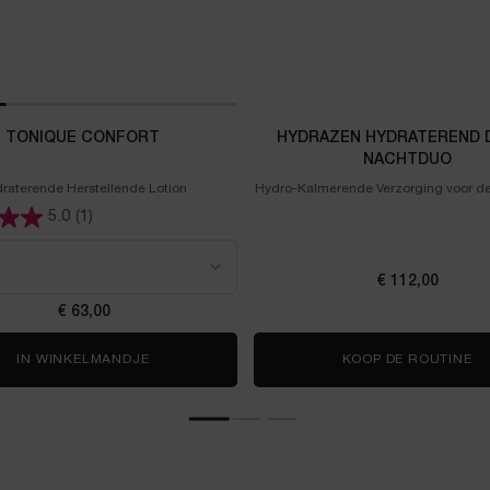
TONIQUE CONFORT
HYDRAZEN HYDRATEREND D
NACHTDUO
raterende Herstellende Lotion
Hydro-Kalmerende Verzorging voor d
Huid
5.0
(1)
CRÈME
TONIQUE CONFORT
€ 112,00
€ 63,00
ATE - OOGCRÈME
IN WINKELMANDJE
TONIQUE CONFORT
KOOP DE ROUTINE
H