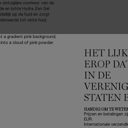
 zintuiglijke voorkeur: van de
de en lichte Hydra Zen Gel
ellijk op de huid en zorgt
ombineerde tot vette huid.
HET LIJ
oelige huid.
24 UUR GL
EROP DA
HYDRATAT
IN DE
Deze verfrissende, olievri
VERENI
huid van intense hydratati
soepelheid en comfort - en
STATEN 
uitzien.
HANDIG OM TE WETE
Prijzen en betalingen zij
EUR.
Internationale verzendk
NIEUW