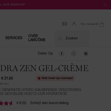
LL-SIZE AANKOOP
Mijn mandje
0
0 product
OVER
SERVICES
Zoeken
LANCÔME
Delen Op Facebook
Delen Op Twitter
Delen Op Pinter
Delen Op
DRA ZEN GEL-CRÈME
Niet meer op voorraad
0
€ 21,60
ijs
prijs
100 ml.)
E GENERATIE HYDRO-KALMERENDE VERZORGING
DE GEVOELIGE HUID72-UUR HYDRATATIE
4.6
(5)
Schrijf een beoordeling
Lees
5