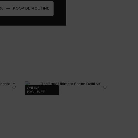
00
―
KOOP DE ROUTINE
HYDRA ZEN GEL-CRÈME
ONLINE
EXCLUSIEF