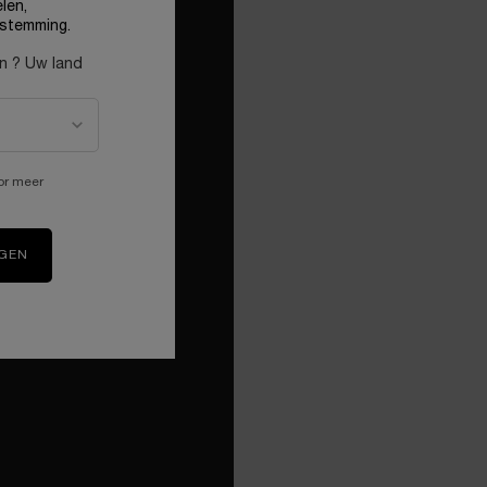
GLOW
len,
stemming.
en ? Uw land
ZEN ANTI-STRESS
RÈME
or meer
RENDE ZIJDEZACHTE
ÈME
IGEN
ZEN GEL-CRÈME
GENERATIE HYDRO-KALMERENDE
NG VOOR DE GEVOELIGE
72-UUR HYDRATATIE