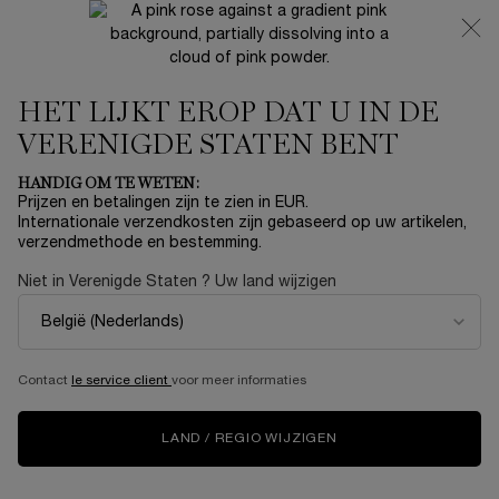
NIEUW 🍒 LA VIE EST BELLE VERY CHERRY | ONTVANG
EEN LUXE POUCH EN MINI CADEAU BIJ JOUW FULL-SIZE
AANKOOP
HET LIJKT EROP DAT U IN DE
0
Mijn
0 product
mandje
VERENIGDE STATEN BENT
Hoofdinhoud
Home
24H HYDRATING PRIMING SERUM
HANDIG OM TE WETEN:
Prijzen en betalingen zijn te zien in EUR.
24H HYDRATING PRIMING
Internationale verzendkosten zijn gebaseerd op uw artikelen,
verzendmethode en bestemming.
SERUM
Niet in Verenigde Staten ? Uw land wijzigen
€ 21,75
Niet meer op voorraad
€ 29,00
Oude prijs
Nieuwe prijs
Contact
le service client
voor meer informaties
LAND / REGIO WIJZIGEN