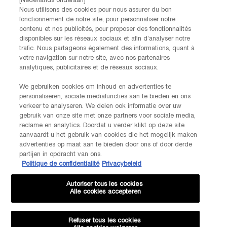
[Nederlands onderaan]
informatie over de verwerking van jouw gegevens en rechten kun je ons
Nous utilisons des cookies pour nous assurer du bon
privacybeleid
raadplegen.
fonctionnement de notre site, pour personnaliser notre
Deze site wordt beschermd door Cloudflare en het privacybeleid en de
contenu et nos publicités, pour proposer des fonctionnalités
gebruiksvoorwaarden zijn van toepassing.
disponibles sur les réseaux sociaux et afin d’analyser notre
trafic. Nous partageons également des informations, quant à
votre navigation sur notre site, avec nos partenaires
analytiques, publicitaires et de réseaux sociaux.
AANMELDEN
We gebruiken cookies om inhoud en advertenties te
personaliseren, sociale mediafuncties aan te bieden en ons
NEEM CONTACT OP
verkeer te analyseren. We delen ook informatie over uw
De klantenservice van Lancôme staat tot je beschikking. Neem
gebruik van onze site met onze partners voor sociale media,
contact met ons op!
reclame en analytics. Doordat u verder klikt op deze site
aanvaardt u het gebruik van cookies die het mogelijk maken
Via telefoon: +32 28 44 00 03 (9h00 - 17h00 | Maandag –
advertenties op maat aan te bieden door ons of door derde
Vrijdag)
partijen in opdracht van ons.
Via e-mail
Politique de confidentialité
Privacybeleid
Autoriser tous les cookies
FABRIKANTINFORMATIE
Alle cookies accepteren
LANCOME PARIS
14, rue Royale - 75008 Paris France
Info.conso@be.lancome.com
Refuser tous les cookies